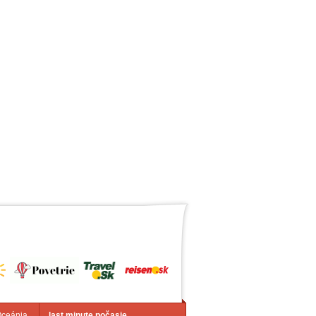
Oceánia
last minute počasie