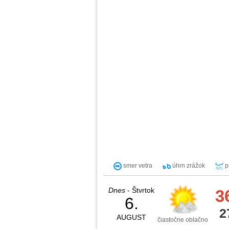
smer vetra
úhrn zrážok
p
Dnes
- Štvrtok
3
6.
2
AUGUST
čiastočne oblačno