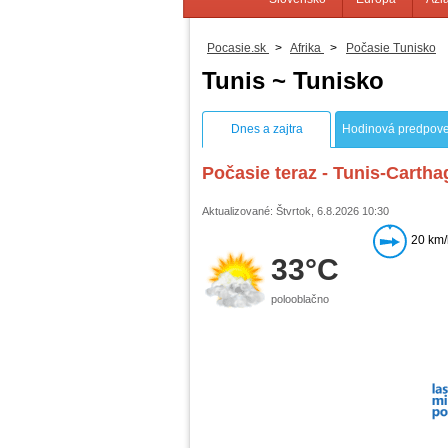
Pocasie.sk
>
Afrika
>
Počasie Tunisko
Tunis ~ Tunisko
Dnes a zajtra
Hodinová predpov
Počasie teraz - Tunis-Cartha
Aktualizované: Štvrtok, 6.8.2026 10:30
20 km/
33°C
polooblačno