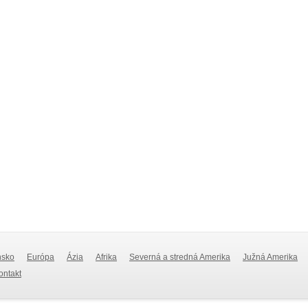
nsko
Európa
Ázia
Afrika
Severná a stredná Amerika
Južná Amerika
Kontakt