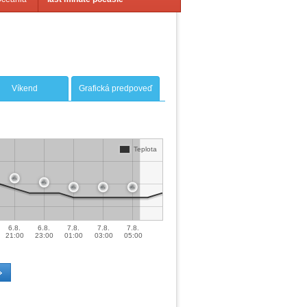
Víkend
Grafická predpoveď
Teplota
6.8.
6.8.
7.8.
7.8.
7.8.
21:00
23:00
01:00
03:00
05:00