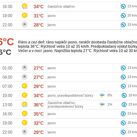
34°C
23
km
16:00
čiastočne oblačno
31°C
20
km
19:00
jasno
28°C
15
km
22:00
jasno
6°C
Ráno a cez deň
: ráno najskôr jasno, neskôr doobeda čiastočne oblačno
teplota 36°C. Rýchlosť vetra 10 až 35 km/h. Predpokladaný výskyt búr
6°C
Večer a v noci
: jasno. Najnižšia teplota 27°C. Rýchlosť vetra 10 až 30 k
27°C
13
km
01:00
jasno
27°C
13
km
04:00
jasno
29°C
13
km
07:00
jasno
34°C
6%
18
km
10:00
jasno, pravdepodobnosť búrky
čiastočne oblačno,
36°C
1%
23
km
13:00
pravdepodobnosť búrky
35°C
23
km
16:00
jasno
32°C
20
km
19:00
jasno
29°C
15
km
22:00
jasno