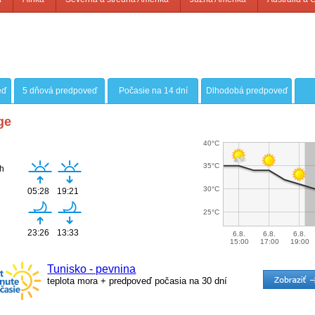
eď
5 dňová predpoveď
Počasie na 14 dní
Dlhodobá predpoveď
ge
40°C
35°C
h
30°C
05:28
19:21
25°C
23:26
13:33
6.8.
6.8.
6.8.
15:00
17:00
19:00
Tunisko - pevnina
teplota mora + predpoveď počasia na 30 dní