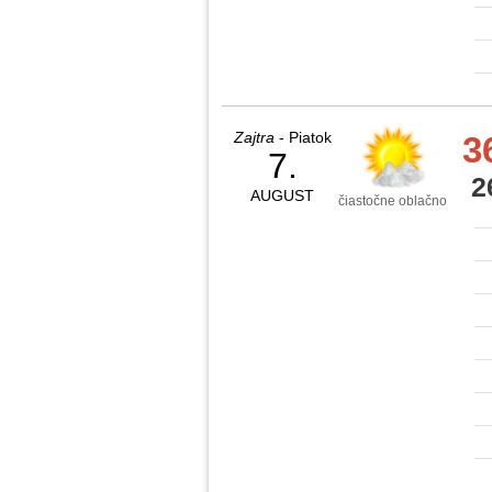
Zajtra
- Piatok
3
7.
2
AUGUST
čiastočne oblačno