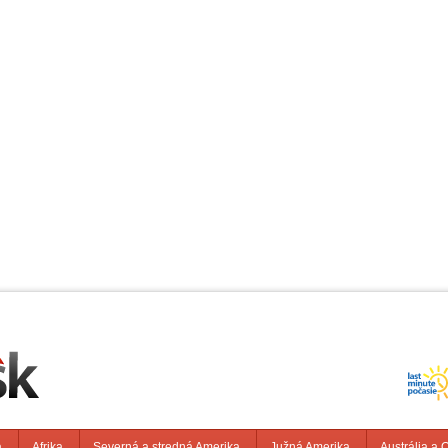
a
Afrika
Severná a stredná Amerika
Južná Amerika
Austrália a 