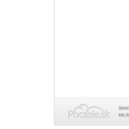
Slove
Info, 