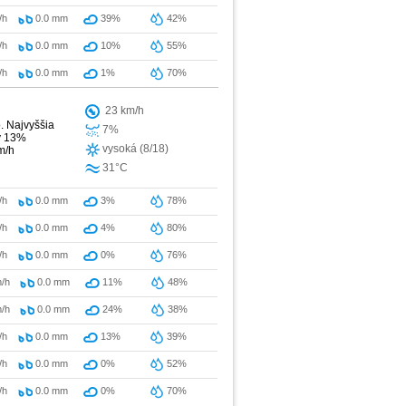
/h
0.0
mm
39%
42%
/h
0.0
mm
10%
55%
/h
0.0
mm
1%
70%
23 km/h
. Najvyššia
7%
ky 13%
vysoká (8/18)
m/h
31°C
/h
0.0
mm
3%
78%
/h
0.0
mm
4%
80%
/h
0.0
mm
0%
76%
/h
0.0
mm
11%
48%
/h
0.0
mm
24%
38%
/h
0.0
mm
13%
39%
/h
0.0
mm
0%
52%
/h
0.0
mm
0%
70%