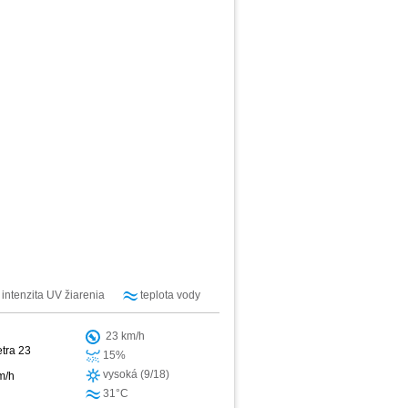
intenzita UV žiarenia
teplota vody
23 km/h
etra 23
15%
vysoká (9/18)
m/h
31°C