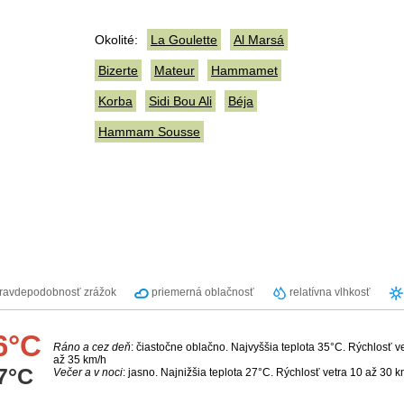
Okolité:
La Goulette
Al Marsá
Bizerte
Mateur
Hammamet
Korba
Sidi Bou Ali
Béja
Hammam Sousse
ravdepodobnosť zrážok
priemerná oblačnosť
relatívna vlhkosť
6°C
Ráno a cez deň
: čiastočne oblačno. Najvyššia teplota 35°C. Rýchlosť v
až 35 km/h
7°C
Večer a v noci
: jasno. Najnižšia teplota 27°C. Rýchlosť vetra 10 až 30 k