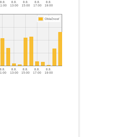
8.8.
8.8.
8.8.
8.8.
8.8.
11:00
13:00
15:00
17:00
19:00
Oblačnosť
8.8.
8.8.
8.8.
8.8.
8.8.
11:00
13:00
15:00
17:00
19:00