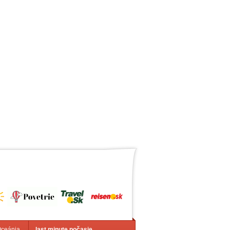
Oceánia
last minute počasie