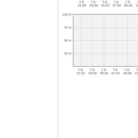
7.8.
7.8.
7.8.
7.8.
7.8.
01:00
03:00
05:00
07:00
09:00
1
100 %
75 %
50 %
25 %
7.8.
7.8.
7.8.
7.8.
7.8.
7
01:00
03:00
05:00
07:00
09:00
1