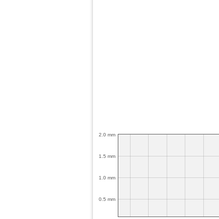
2.0 mm
1.5 mm
1.0 mm
0.5 mm