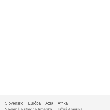
Slovensko
Európa
Ázia
Afrika
Severná a stredná Amerika
Južná Amerika