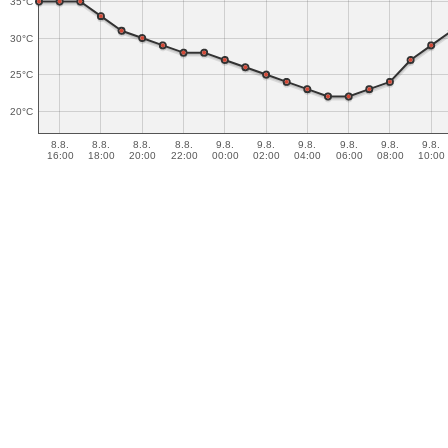
35°C
30°C
25°C
20°C
8.8.
8.8.
8.8.
8.8.
9.8.
9.8.
9.8.
9.8.
9.8.
9.8.
16:00
18:00
20:00
22:00
00:00
02:00
04:00
06:00
08:00
10:00