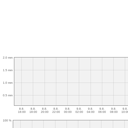
2.0 mm
1.5 mm
1.0 mm
0.5 mm
8.8.
8.8.
8.8.
8.8.
9.8.
9.8.
9.8.
9.8.
9.8.
9.8.
16:00
18:00
20:00
22:00
00:00
02:00
04:00
06:00
08:00
10:0
100 %