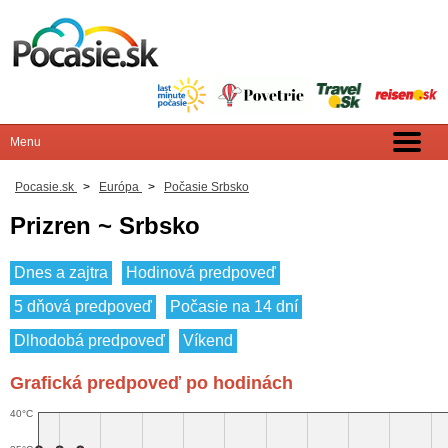
Pocasie.sk
>
Európa
>
Počasie Srbsko
Prizren ~ Srbsko
Dnes a zajtra
Hodinová predpoveď
5 dňová predpoveď
Počasie na 14 dní
Dlhodobá predpoveď
Víkend
Grafická predpoveď po hodinách
40°C