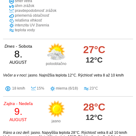
smer vetra
úhrn zrážok
pravdepodobnosť zrážok
priemerná oblačnosť
relatívna vlhkosť
intenzita UV žiarenia
teplota vody
Dnes
- Sobota
27°C
8.
12°C
AUGUST
polooblačno
Večer a v noci
: jasno. Najnižšia teplota 12°C. Rýchlosť vetra 8 až 10 km/h
18 km/h
15%
mierna (6/18)
23°C
Zajtra
- Nedeľa
28°C
9.
12°C
AUGUST
jasno
Ráno a cez deň
: jasno. Najvyššia teplota 28°C. Rýchlosť vetra 8 až 10 km/h