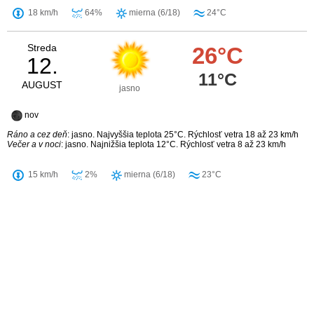
18 km/h
64%
mierna (6/18)
24°C
Streda
26°C
12.
11°C
AUGUST
jasno
nov
Ráno a cez deň
: jasno. Najvyššia teplota 25°C. Rýchlosť vetra 18 až 23 km/h
Večer a v noci
: jasno. Najnižšia teplota 12°C. Rýchlosť vetra 8 až 23 km/h
15 km/h
2%
mierna (6/18)
23°C