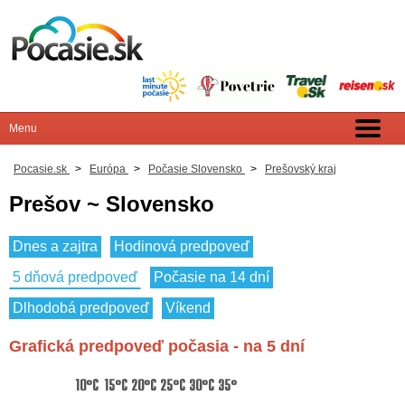
Pocasie.sk
>
Európa
>
Počasie Slovensko
>
Prešovský kraj
Prešov ~ Slovensko
Dnes a zajtra
Hodinová predpoveď
5 dňová predpoveď
Počasie na 14 dní
Dlhodobá predpoveď
Víkend
Grafická predpoveď počasia - na 5 dní
10°C
15°C
20°C
25°C
30°C
35°C