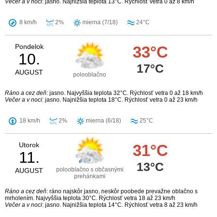
Večer a v noci
: jasno. Najnižšia teplota 13°C. Rýchlosť vetra 0 až 8 km/h
8 km/h
2%
mierna (7/18)
24°C
Pondelok
33°C
10.
17°C
AUGUST
polooblačno
Ráno a cez deň
: jasno. Najvyššia teplota 32°C. Rýchlosť vetra 0 až 18 km/h
Večer a v noci
: jasno. Najnižšia teplota 18°C. Rýchlosť vetra 0 až 23 km/h
18 km/h
2%
mierna (6/18)
25°C
Utorok
31°C
11.
13°C
polooblačno s občasnými
AUGUST
prehánkami
Ráno a cez deň
: ráno najskôr jasno, neskôr poobede prevažne oblačno s
mrholením. Najvyššia teplota 30°C. Rýchlosť vetra 18 až 23 km/h
Večer a v noci
: jasno. Najnižšia teplota 14°C. Rýchlosť vetra 8 až 23 km/h