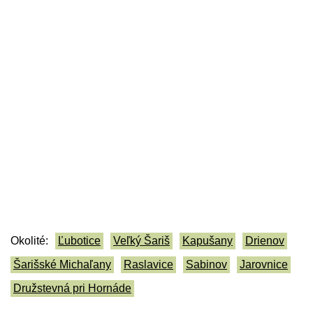
Okolité:
Ľubotice
Veľký Šariš
Kapušany
Drienov
Šarišské Michaľany
Raslavice
Sabinov
Jarovnice
Družstevná pri Hornáde