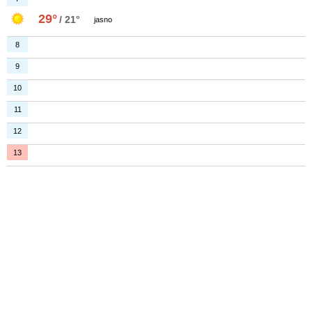
29°
/ 21°
jasno
8
9
10
11
12
13