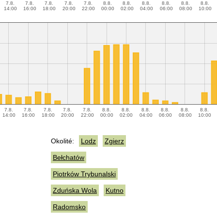
7.8.
7.8.
7.8.
7.8.
7.8.
8.8.
8.8.
8.8.
8.8.
8.8.
8.8.
14:00
16:00
18:00
20:00
22:00
00:00
02:00
04:00
06:00
08:00
10:00
7.8.
7.8.
7.8.
7.8.
7.8.
8.8.
8.8.
8.8.
8.8.
8.8.
8.8.
14:00
16:00
18:00
20:00
22:00
00:00
02:00
04:00
06:00
08:00
10:00
Okolité:
Lodz
Zgierz
Bełchatów
Piotrków Trybunalski
Zduńska Wola
Kutno
Radomsko