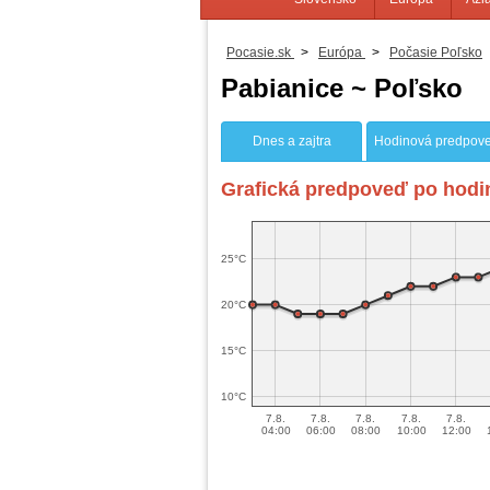
Pocasie.sk
>
Európa
>
Počasie Poľsko
Pabianice ~ Poľsko
Dnes a zajtra
Hodinová predpov
Grafická predpoveď po hodi
25°C
20°C
15°C
10°C
7.8.
7.8.
7.8.
7.8.
7.8.
04:00
06:00
08:00
10:00
12:00