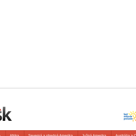
a
Afrika
Severná a stredná Amerika
Južná Amerika
Austrália a 