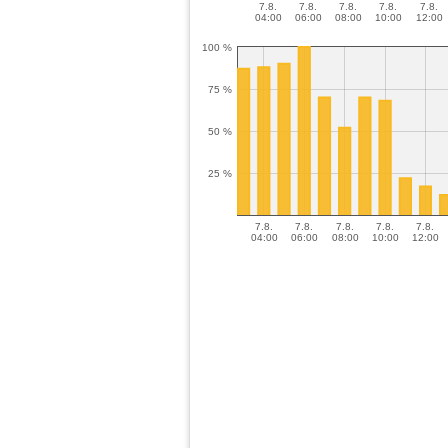
7.8.
7.8.
7.8.
7.8.
7.8.
04:00
06:00
08:00
10:00
12:00
100 %
75 %
50 %
25 %
7.8.
7.8.
7.8.
7.8.
7.8.
04:00
06:00
08:00
10:00
12:00