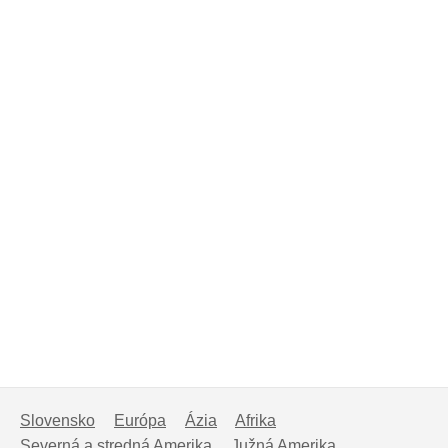
Slovensko
Európa
Ázia
Afrika
Severná a stredná Amerika
Južná Amerika