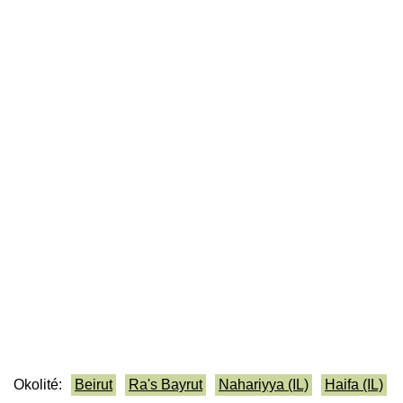
Okolité:
Beirut
Ra's Bayrut
Nahariyya (IL)
Haifa (IL)