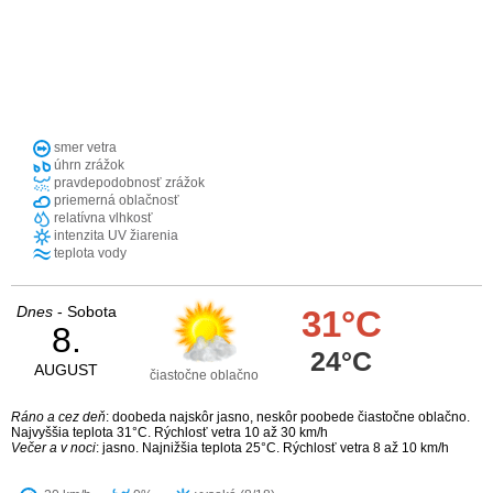
smer vetra
úhrn zrážok
pravdepodobnosť zrážok
priemerná oblačnosť
relatívna vlhkosť
intenzita UV žiarenia
teplota vody
Dnes
- Sobota
31°C
8.
24°C
AUGUST
čiastočne oblačno
Ráno a cez deň
: doobeda najskôr jasno, neskôr poobede čiastočne oblačno.
Najvyššia teplota 31°C. Rýchlosť vetra 10 až 30 km/h
Večer a v noci
: jasno. Najnižšia teplota 25°C. Rýchlosť vetra 8 až 10 km/h