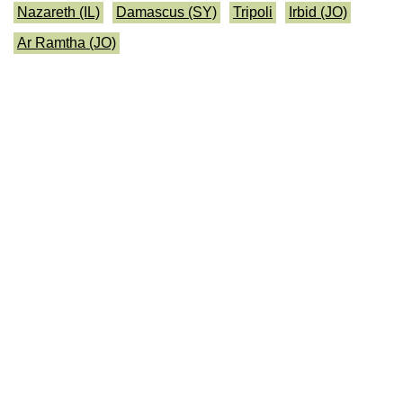
Nazareth (IL)
Damascus (SY)
Tripoli
Irbid (JO)
Ar Ramtha (JO)