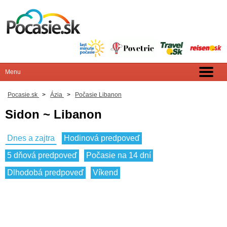
Pocasie.sk
>
Ázia
>
Počasie Libanon
Sidon ~ Libanon
Dnes a zajtra
Hodinová predpoveď
5 dňová predpoveď
Počasie na 14 dní
Dlhodobá predpoveď
Víkend