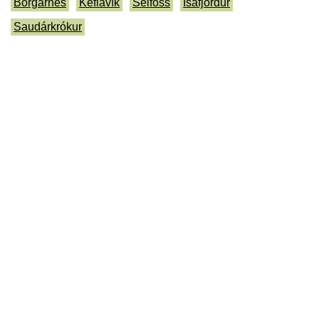
Borgarnes
Keflavík
Selfoss
Ísafjördur
Saudárkrókur