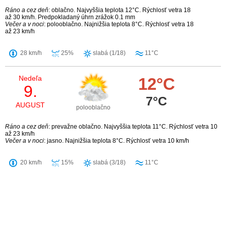
Ráno a cez deň
: oblačno. Najvyššia teplota 12°C. Rýchlosť vetra 18
až 30 km/h. Predpokladaný úhrn zrážok 0.1 mm
Večer a v noci
: polooblačno. Najnižšia teplota 8°C. Rýchlosť vetra 18
až 23 km/h
28 km/h
25%
slabá (1/18)
11°C
Nedeľa
12°C
9.
7°C
AUGUST
polooblačno
Ráno a cez deň
: prevažne oblačno. Najvyššia teplota 11°C. Rýchlosť vetra 10
až 23 km/h
Večer a v noci
: jasno. Najnižšia teplota 8°C. Rýchlosť vetra 10 km/h
20 km/h
15%
slabá (3/18)
11°C