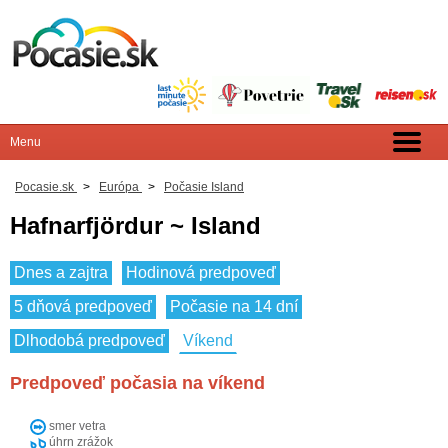
Pocasie.sk
>
Európa
>
Počasie Island
Hafnarfjördur ~ Island
Dnes a zajtra
Hodinová predpoveď
5 dňová predpoveď
Počasie na 14 dní
Dlhodobá predpoveď
Víkend
Predpoveď počasia na víkend
smer vetra
úhrn zrážok