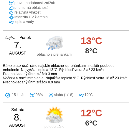
pravdepodobnosť zrážok
priemerná oblačnosť
relatívna vlhkosť
intenzita UV žiarenia
teplota vody
Zajtra
- Piatok
13°C
7.
8°C
AUGUST
oblačno s prehánkami
Ráno a cez deň
: ráno najskôr oblačno s prehánkami, neskôr poobede
mrholenie. Najvyššia teplota 13°C. Rýchlosť vetra 8 až 23 km/h.
Predpokladaný úhrn zrážok 3 mm
Večer a v noci
: mrholenie. Najnižšia teplota 9°C. Rýchlosť vetra 18 až 23 km/h.
Predpokladaný úhrn zrážok 0.9 mm
15 km/h
98%
slabá (1/18)
12°C
Sobota
12°C
8.
6°C
AUGUST
polooblačno