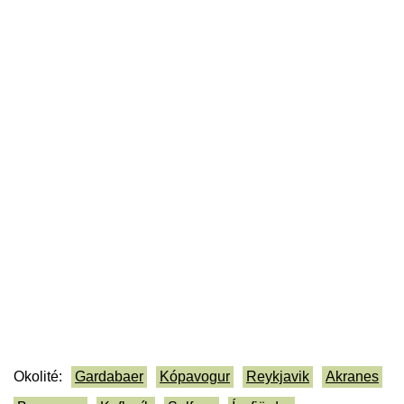
Okolité:
Gardabaer
Kópavogur
Reykjavik
Akranes