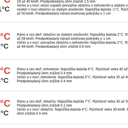
18 až 40 km/h. Predpokladaný úhrn zrážok 1.5 mm
Večer a v noci
: večer najskôr prevažne oblačno s mrholením a slabým 
1°C
neskôr v noci oblačno so slabým snežením. Najnižšia teplota -1°C. Rých
až 50 km/h. Predpokladaný nárast snehovej pokrývky o 1 cm
°C
Ráno a cez deň
: oblačno so slabým snežením. Najvyššia teplota 2°C. R
až 58 km/h. Predpokladaný nárast snehovej pokrývky o 1 cm
Večer a v noci
: prevažne oblačno s mrholením. Najnižšia teplota 2°C. R
2°C
až 48 km/h. Predpokladaný úhrn zrážok 0.6 mm
°C
Ráno a cez deň
: mrholenie. Najvyššia teplota 6°C. Rýchlosť vetra 40 až
Predpokladaný úhrn zrážok 0.4 mm
Večer a v noci
: mrholenie. Najnižšia teplota 5°C. Rýchlosť vetra 35 až 4
4°C
Predpokladaný úhrn zrážok 0.4 mm
°C
Ráno a cez deň
: oblačno. Najvyššia teplota 7°C. Rýchlosť vetra 30 až 3
Predpokladaný úhrn zrážok 0.1 mm
Večer a v noci
: oblačno. Najnižšia teplota 4°C. Rýchlosť vetra 30 km/h
2°C
úhrn zrážok 0.4 mm