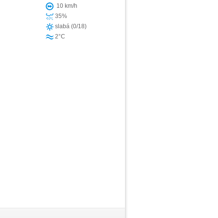
10 km/h
35%
slabá (0/18)
h
2°C