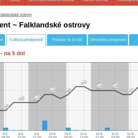
alklandské ostrovy
nt ~ Falklandské ostrovy
eď
5 dňová predpoveď
Počasie na 14 dní
Dlhodobá predpoveď
- na 5 dní
9.8.
9.8.
9.8.
10.8.
10.8.
10.8.
10.8.
11.8.
11.8.
09:00
15:00
21:00
03:00
09:00
15:00
21:00
03:00
09:00