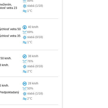
89%
snežením,
slabá (1/18)
losť vetra 23
1°C
40 km/h
ýchlosť vetra 50
69%
ýchlosť vetra 35
slabá (0/18)
1°C
38 km/h
 50 km/h.
76%
8 km/h.
slabá (0/18)
2°C
28 km/h
5 km/h.
50%
. Predpokladaný
slabá (1/18)
2°C