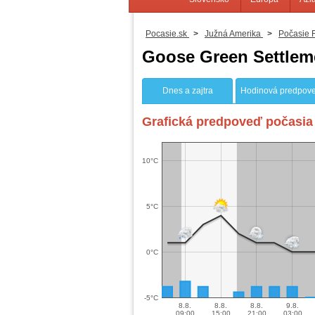
Pocasie.sk
>
Južná Amerika
>
Počasie F
Goose Green Settleme
Dnes a zajtra
Hodinová predpov
Grafická predpoveď počasia 
10°C
5°C
0°C
-5°C
8.8.
8.8.
8.8.
9.8.
09:00
15:00
21:00
03:00