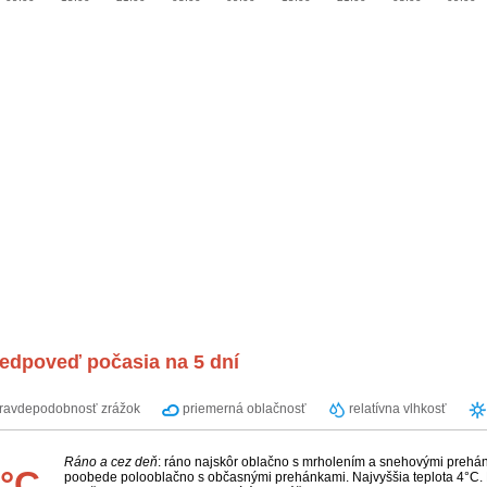
redpoveď počasia na 5 dní
ravdepodobnosť zrážok
priemerná oblačnosť
relatívna vlhkosť
Ráno a cez deň
: ráno najskôr oblačno s mrholením a snehovými prehá
°C
poobede polooblačno s občasnými prehánkami. Najvyššia teplota 4°C. 