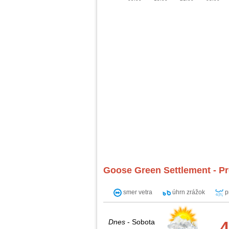
Goose Green Settlement - P
smer vetra
úhrn zrážok
p
Dnes
- Sobota
4