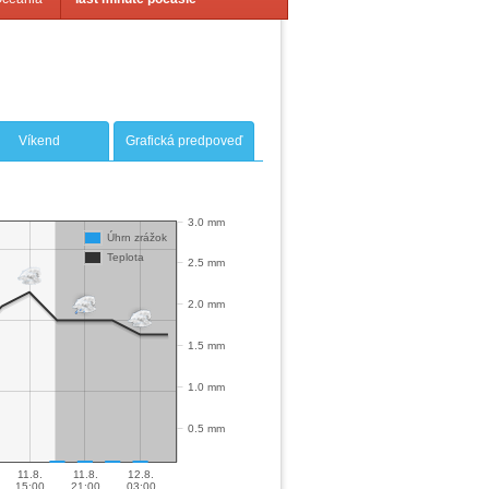
Víkend
Grafická predpoveď
3.0 mm
Úhrn zrážok
Teplota
2.5 mm
2.0 mm
1.5 mm
1.0 mm
0.5 mm
11.8.
11.8.
12.8.
15:00
21:00
03:00