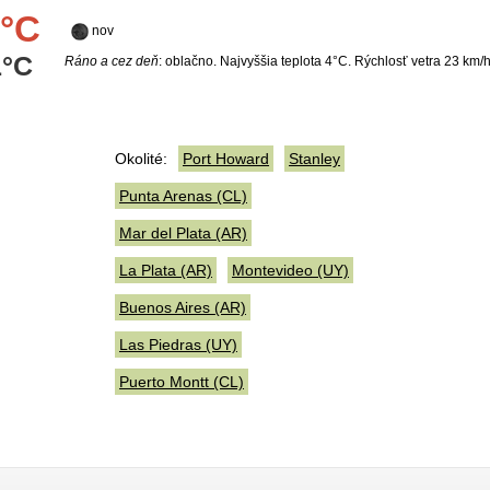
°C
nov
1°C
Ráno a cez deň
: oblačno. Najvyššia teplota 4°C. Rýchlosť vetra 23 km/
Okolité:
Port Howard
Stanley
Punta Arenas (CL)
Mar del Plata (AR)
La Plata (AR)
Montevideo (UY)
Buenos Aires (AR)
Las Piedras (UY)
Puerto Montt (CL)