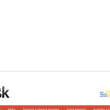
a
Afrika
Severná a stredná Amerika
Južná Amerika
Austrália a 