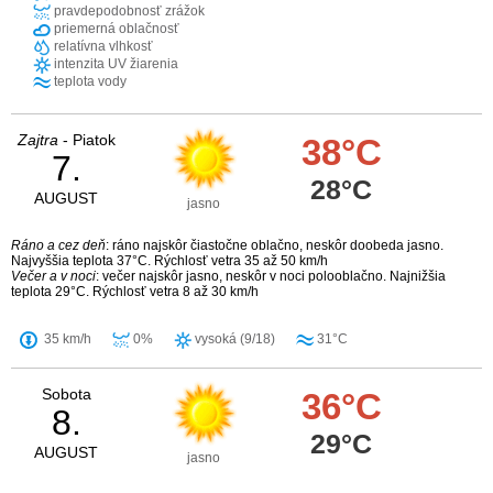
pravdepodobnosť zrážok
priemerná oblačnosť
relatívna vlhkosť
intenzita UV žiarenia
teplota vody
Zajtra
- Piatok
38°C
7.
28°C
AUGUST
jasno
Ráno a cez deň
: ráno najskôr čiastočne oblačno, neskôr doobeda jasno.
Najvyššia teplota 37°C. Rýchlosť vetra 35 až 50 km/h
Večer a v noci
: večer najskôr jasno, neskôr v noci polooblačno. Najnižšia
teplota 29°C. Rýchlosť vetra 8 až 30 km/h
35 km/h
0%
vysoká (9/18)
31°C
Sobota
36°C
8.
29°C
AUGUST
jasno