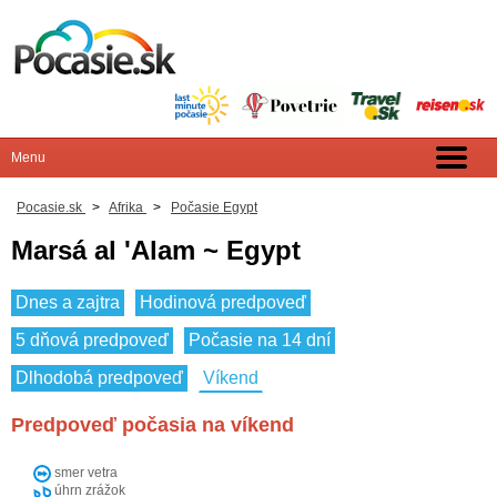
Pocasie.sk
>
Afrika
>
Počasie Egypt
Marsá al 'Alam ~ Egypt
Dnes a zajtra
Hodinová predpoveď
5 dňová predpoveď
Počasie na 14 dní
Dlhodobá predpoveď
Víkend
Predpoveď počasia na víkend
smer vetra
úhrn zrážok