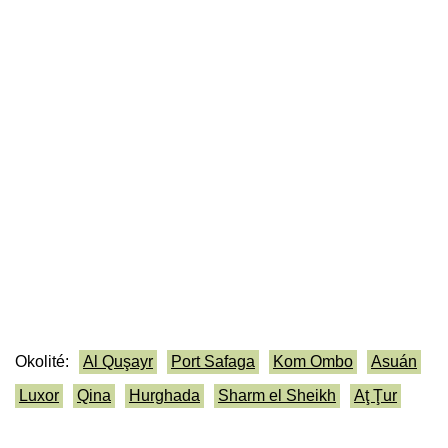
Okolité:
Al Quşayr
Port Safaga
Kom Ombo
Asuán
Luxor
Qina
Hurghada
Sharm el Sheikh
Aţ Ţur