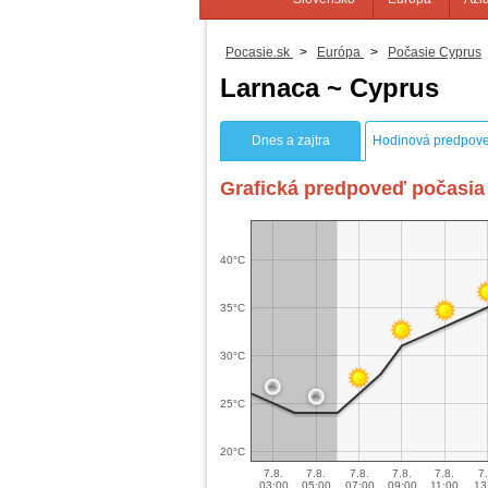
Pocasie.sk
>
Európa
>
Počasie Cyprus
Larnaca ~ Cyprus
Dnes a zajtra
Hodinová predpov
Grafická predpoveď počasia 
40°C
35°C
30°C
25°C
20°C
7.8.
7.8.
7.8.
7.8.
7.8.
7.
03:00
05:00
07:00
09:00
11:00
13