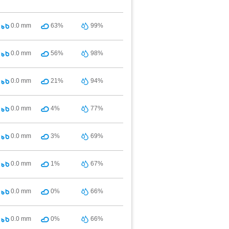
0.0
mm
63%
99%
0.0
mm
56%
98%
0.0
mm
21%
94%
0.0
mm
4%
77%
0.0
mm
3%
69%
0.0
mm
1%
67%
0.0
mm
0%
66%
0.0
mm
0%
66%