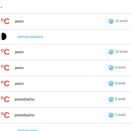
.
8°C
10
km/h
jasno
východ mesiaca
7°C
10
km/h
jasno
7°C
8
km/h
jasno
6°C
8
km/h
jasno
5°C
8
km/h
polooblačno
4°C
5
km/h
polooblačno
východ slnka