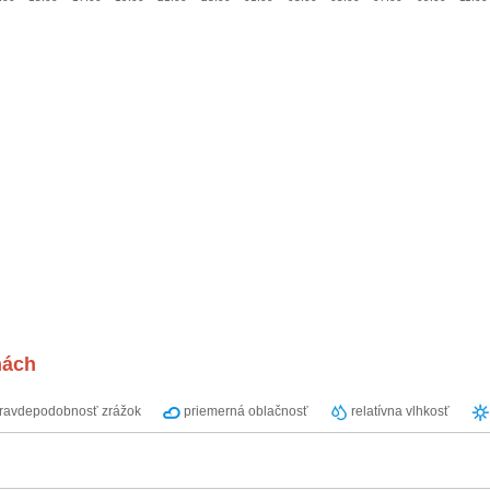
nách
ravdepodobnosť zrážok
priemerná oblačnosť
relatívna vlhkosť
.