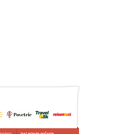
Oceánia
last minute počasie