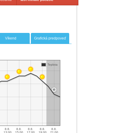
Víkend
Grafická predpoveď
Teplota
8.8.
8.8.
8.8.
8.8.
8.8.
13:00
15:00
17:00
19:00
21:00