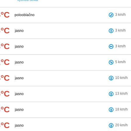
4°C
3
km/h
polooblačno
6°C
3
km/h
jasno
8°C
3
km/h
jasno
1°C
5
km/h
jasno
4°C
10
km/h
jasno
5°C
13
km/h
jasno
6°C
18
km/h
jasno
6°C
20
km/h
jasno