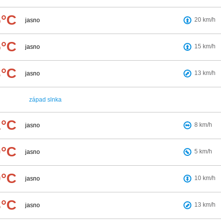
5°C
20
km/h
jasno
5°C
15
km/h
jasno
3°C
13
km/h
jasno
západ slnka
1°C
8
km/h
jasno
0°C
5
km/h
jasno
9°C
10
km/h
jasno
8°C
13
km/h
jasno