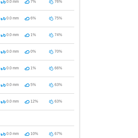
0.0
mm
7%
76%
0.0
mm
6%
75%
0.0
mm
1%
74%
0.0
mm
0%
70%
0.0
mm
1%
66%
0.0
mm
5%
63%
0.0
mm
12%
63%
0.0
mm
10%
67%