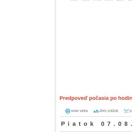
Predpoveď počasia po hodi
smer vetra
úhrn zrážok
p
Piatok 07.08