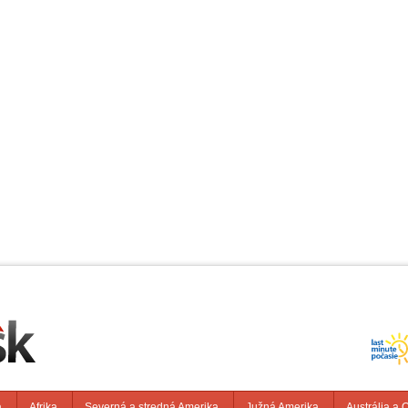
a
Afrika
Severná a stredná Amerika
Južná Amerika
Austrália a 