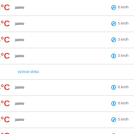
6°C
8
km/h
jasno
5°C
5
km/h
jasno
4°C
3
km/h
jasno
4°C
3
km/h
jasno
východ slnka
4°C
8
km/h
jasno
6°C
8
km/h
jasno
8°C
5
km/h
jasno