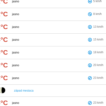
1°C
5
km/h
jasno
2°C
8
km/h
jasno
3°C
13
km/h
jasno
4°C
15
km/h
jasno
5°C
18
km/h
jasno
6°C
20
km/h
jasno
6°C
23
km/h
jasno
západ mesiaca
5°C
23
km/h
jasno