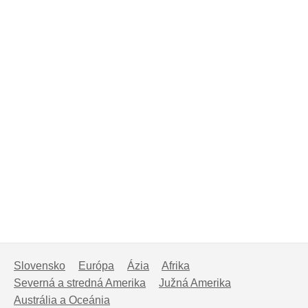
Slovensko
Európa
Ázia
Afrika
Severná a stredná Amerika
Južná Amerika
Austrália a Oceánia