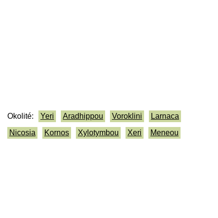
Okolité:
Yeri
Aradhippou
Voroklini
Larnaca
Nicosia
Kornos
Xylotymbou
Xeri
Meneou