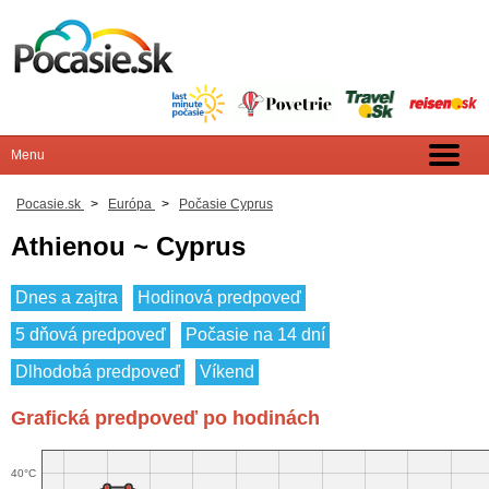
Pocasie.sk
>
Európa
>
Počasie Cyprus
Athienou ~ Cyprus
Dnes a zajtra
Hodinová predpoveď
5 dňová predpoveď
Počasie na 14 dní
Dlhodobá predpoveď
Víkend
Grafická predpoveď po hodinách
40°C