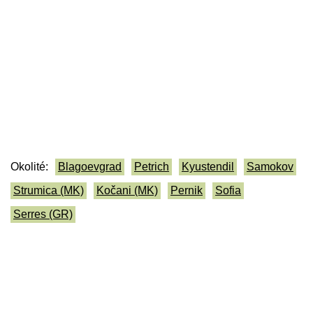
Okolité:
Blagoevgrad
Petrich
Kyustendil
Samokov
Strumica (MK)
Kočani (MK)
Pernik
Sofia
Serres (GR)