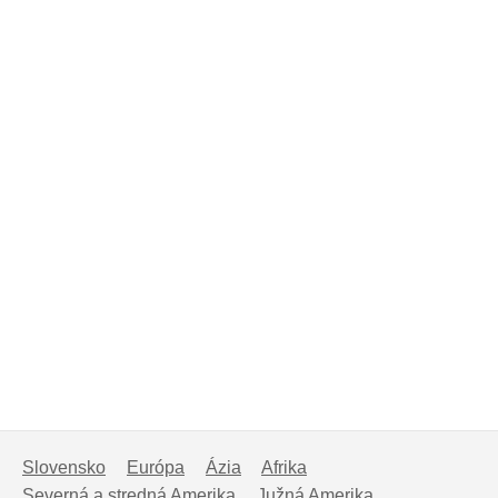
Slovensko
Európa
Ázia
Afrika
Severná a stredná Amerika
Južná Amerika