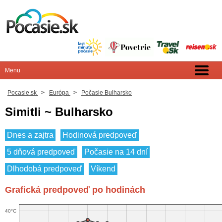
Pocasie.sk
>
Európa
>
Počasie Bulharsko
Simitli ~ Bulharsko
Dnes a zajtra
Hodinová predpoveď
5 dňová predpoveď
Počasie na 14 dní
Dlhodobá predpoveď
Víkend
Grafická predpoveď po hodinách
40°C