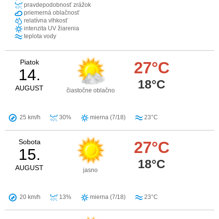
pravdepodobnosť zrážok
priemerná oblačnosť
relatívna vlhkosť
intenzita UV žiarenia
teplota vody
Piatok
27°C
14.
18°C
AUGUST
čiastočne oblačno
25 km/h
30%
mierna (7/18)
23°C
Sobota
27°C
15.
18°C
AUGUST
jasno
20 km/h
13%
mierna (7/18)
23°C