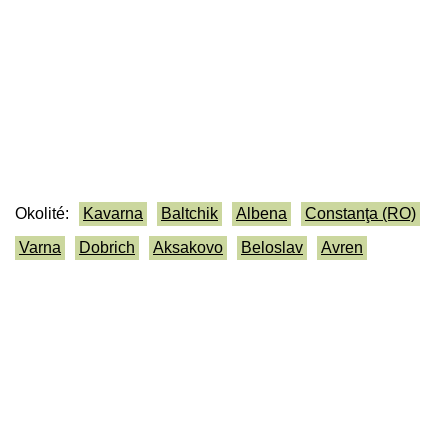
Okolité:
Kavarna
Baltchik
Albena
Constanţa (RO)
Varna
Dobrich
Aksakovo
Beloslav
Avren