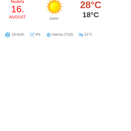
Nedeľa
28°C
16.
18°C
AUGUST
jasno
18 km/h
4%
mierna (7/18)
23°C