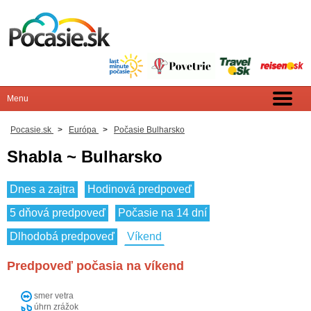
Pocasie.sk
>
Európa
>
Počasie Bulharsko
Shabla ~ Bulharsko
Dnes a zajtra
Hodinová predpoveď
5 dňová predpoveď
Počasie na 14 dní
Dlhodobá predpoveď
Víkend
Predpoveď počasia na víkend
smer vetra
úhrn zrážok